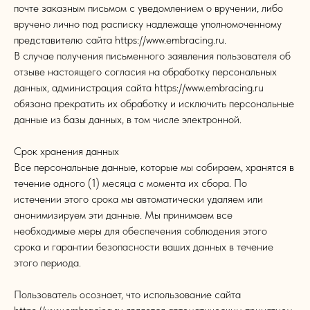
почте заказным письмом с уведомлением о вручении, либо
вручено лично под расписку надлежаще уполномоченному
представителю сайта https://www.embracing.ru.
В случае получения письменного заявления пользователя об
отзыве настоящего согласия на обработку персональных
Как с нами связаться
данных, администрация сайта https://www.embracing.ru
обязана прекратить их обработку и исключить персональные
+7 495 664 85 55
(Москва)
данные из базы данных, в том числе электронной.
+7 963 293 97 44
(Калининград)
Срок хранения данных
info@embracing.ru
Все персональные данные, которые мы собираем, хранятся в
течение одного (1) месяца с момента их сбора. По
истечении этого срока мы автоматически удаляем или
анонимизируем эти данные. Мы принимаем все
необходимые меры для обеспечения соблюдения этого
срока и гарантии безопасности ваших данных в течение
этого периода.
Пользователь осознает, что использование сайта