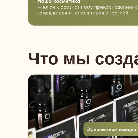
Наша косметика
— ключ к осознанному прикосновению к
замедлиться и наполниться энергией.
Что мы созд
Эфирные композиции