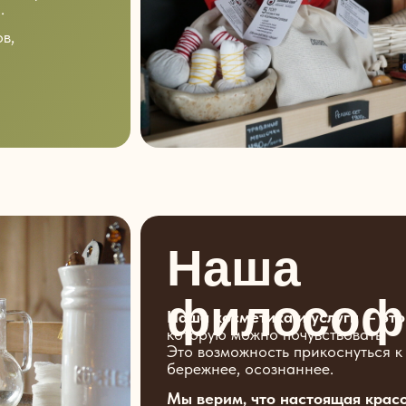
.
в,
Наша
философ
Наша косметика и услуги — это
которую можно почувствовать.
Это возможность прикоснуться к
бережнее, осознаннее.
Мы верим, что настоящая крас