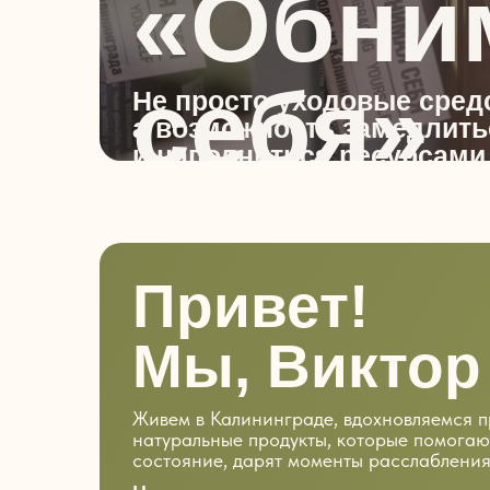
«Обни
себя»
Не просто уходовые сред
а возможность замедлить
и наполниться ресурсами
Привет!
Мы, Виктор
Живем в Калининграде, вдохновляемся 
натуральные продукты, которые помогаю
состояние, дарят моменты расслабления