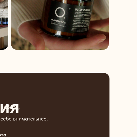
ия
 забота,
 себе внимательнее,
ота