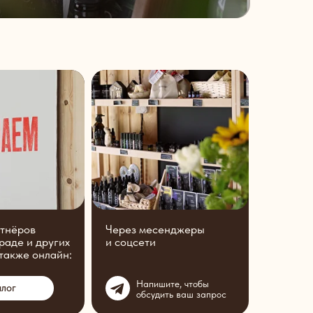
ртнёров
Через месенджеры
раде и других
и соцсети
 также онлайн:
Напишите, чтобы
алог
обсудить ваш запрос