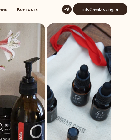
ние
Контакты
info@embracing.ru