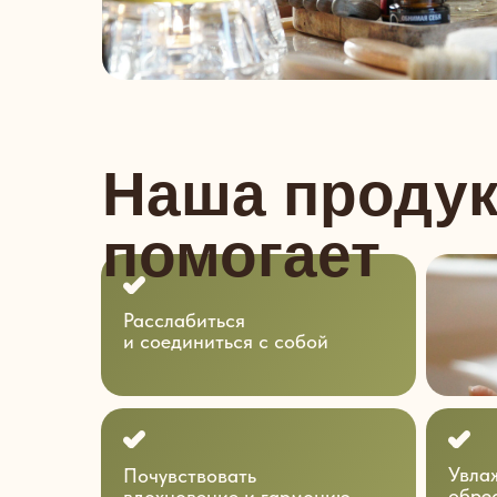
Наша проду
помогает
Расслабиться
и соединиться с собой
Увлаж
Почувствовать
обре
вдохновение и гармонию