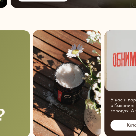
У нас и па
в Калининг
?
городах. А
Кат