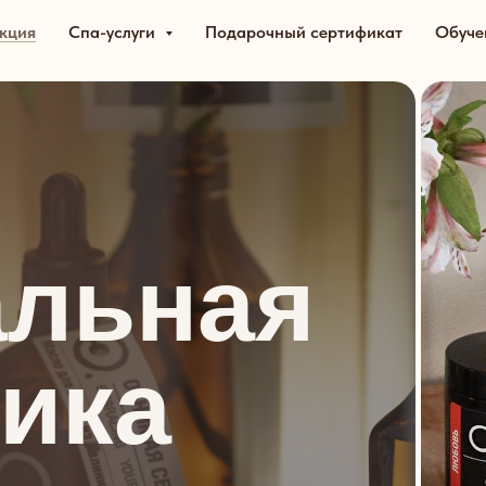
кция
Спа-услуги
Подарочный сертификат
Обуче
альная
ика