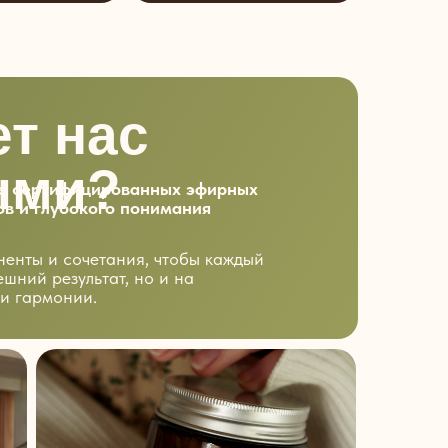
ет нас
ыми?
ие сертифицированных эфирных
ов и глубокого понимания
енты и сочетания, чтобы каждый
ешний результат, но и на
и гармонии.