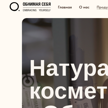
Главная
О нас
Проду
Натур
космет