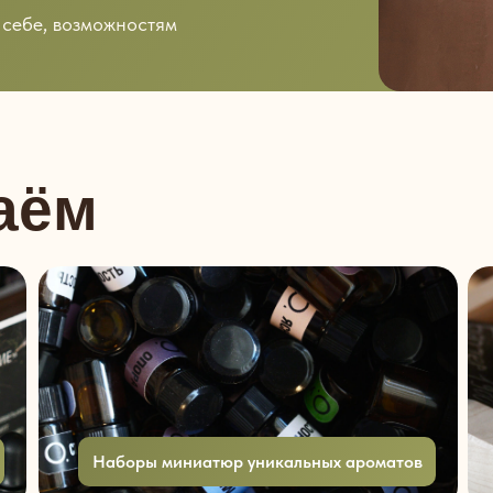
 себе, возможностям
аём
Наборы миниатюр уникальных ароматов