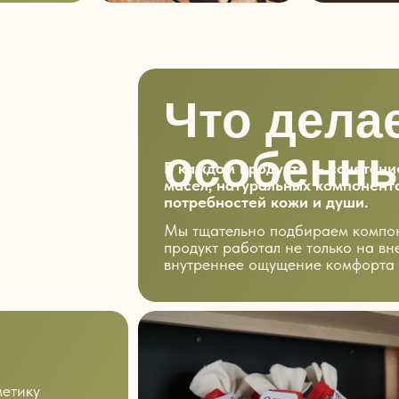
Что дела
особенн
В каждом продукте — сочетан
масел, натуральных компонент
потребностей кожи и души.
Мы тщательно подбираем компон
продукт работал не только на вн
внутреннее ощущение комфорта 
метику